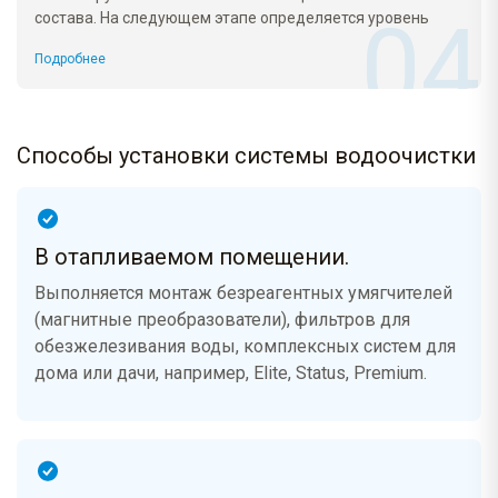
состава. На следующем этапе определяется уровень
общей жесткости, pH-баланс, содержание в пробном
Подробнее
образце железа, марганца, сероводорода и других
опасных для здоровья человека компонентов.
Комплексный анализ гарантирует соответствие качества
полученной питьевой воды требованиям СанПиН
Способы установки системы водоочистки
2.1.4.1116-02.
В отапливаемом помещении.
Выполняется монтаж безреагентных умягчителей
(магнитные преобразователи), фильтров для
обезжелезивания воды, комплексных систем для
дома или дачи, например, Elite, Status, Premium.