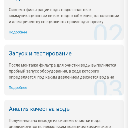
Система фильтрации воды подключается к
коммуникационным сетям: водоснабжению, канализации
и электричеству специалисты производят врезку
фильтра в водопровод и установку запорного крана
Подробнее
подачи воды. Подключенное к канализационному сифону
оборудование соединяется с электросетью дома гибким
кабелем, прокладываемым до щитка компрессорного
ящика.
Запуск и тестирование
После монтажа фильтра для очистки воды выполняется
пробный запуск оборудования, в ходе которого
определяется, под каким давлением движется вода на
всех участках. Тестирование фильтра также включает
Подробнее
проверку фактической пропускной способности и
соответствие полученной величины плановому
показателю. Чтобы дальнейшая очистка была полностью
автоматизирована, определяется корректность работы
Анализ качества воды
управляющей аппаратуры.
Полученная на выходе из системы очистки вода
анализируется по нескольким позициям химического