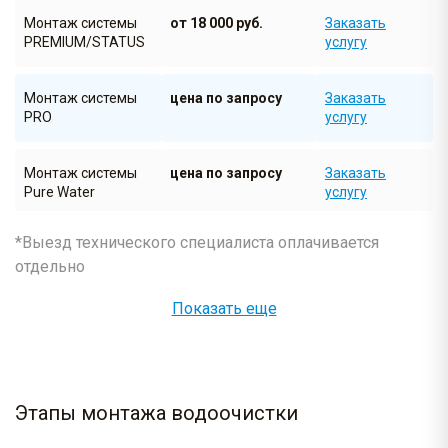
Монтаж системы
от 18 000 руб.
Заказать
PREMIUM/STATUS
услугу
Монтаж системы
цена по запросу
Заказать
PRO
услугу
Монтаж системы
цена по запросу
Заказать
Pure Water
услугу
*Выезд технического специалиста оплачивается
Монтаж системы
цена по запросу
Заказать
отдельно
бытового
услугу
обратного осмоса
Показать еще
Монтаж системы
цена по запросу
Заказать
защиты от
услугу
протечек
Этапы монтажа водоочистки
Монтаж
цена по запросу
Заказать