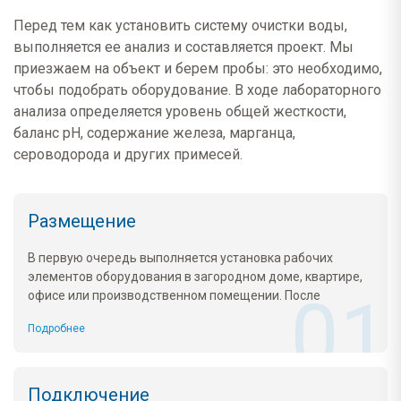
ультрафиолетового
услугу
стерилизатора
Перед тем как установить систему очистки воды,
выполняется ее анализ и составляется проект. Мы
приезжаем на объект и берем пробы: это необходимо,
чтобы подобрать оборудование. В ходе лабораторного
анализа определяется уровень общей жесткости,
баланс pH, содержание железа, марганца,
сероводорода и других примесей.
Размещение
В первую очередь выполняется установка рабочих
элементов оборудования в загородном доме, квартире,
офисе или производственном помещении. После
фиксации на стене отдельные блоки техники (магнитный
Подробнее
преобразователь, аэрационный модуль «Титан-24»,
сорбционный фильтр) соединяются между собой
фитингами и подводкой.
Подключение