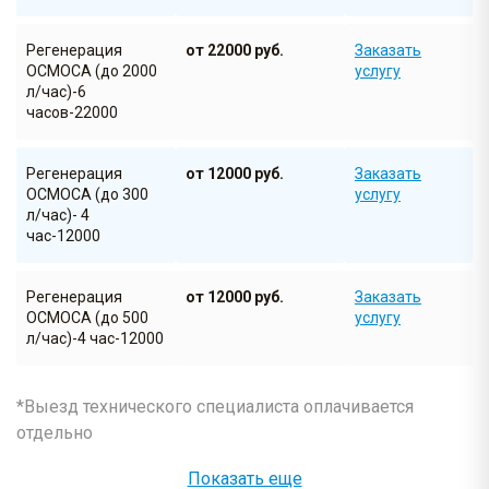
Регенерация
от 22000 руб.
Заказать
ОСМОСА (до 2000
услугу
л/час)-6
часов-22000
Регенерация
от 12000 руб.
Заказать
ОСМОСА (до 300
услугу
л/час)- 4
час-12000
Регенерация
от 12000 руб.
Заказать
ОСМОСА (до 500
услугу
л/час)-4 час-12000
Диагностика
от 1300 руб.
Заказать
*Выезд технического специалиста оплачивается
насоса высокого
услугу
отдельно
давления
Показать еще