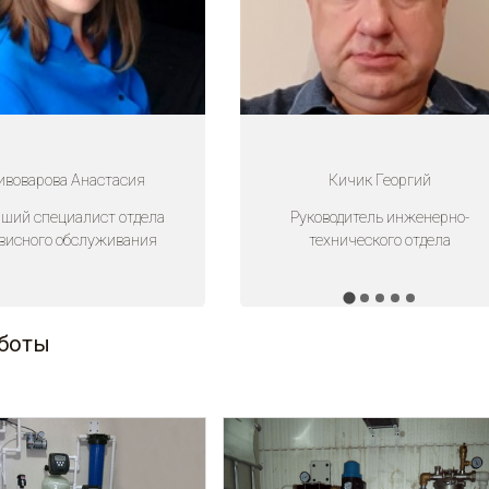
ивоварова Анастасия
Кичик Георгий
ший специалист отдела
Руководитель инженерно-
висного обслуживания
технического отдела
боты