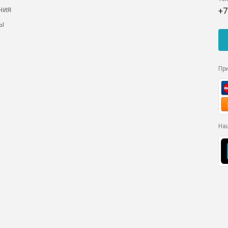
ния
+7
ды
Пр
На