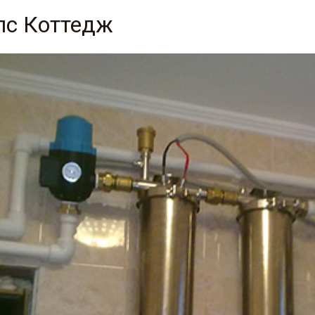
лс Коттедж