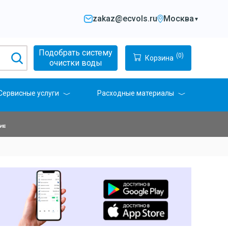
zakaz@ecvols.ru
Москва
▼
Подобрать систему
(0)
Корзина
очистки воды
Сервисные услуги
Расходные материалы