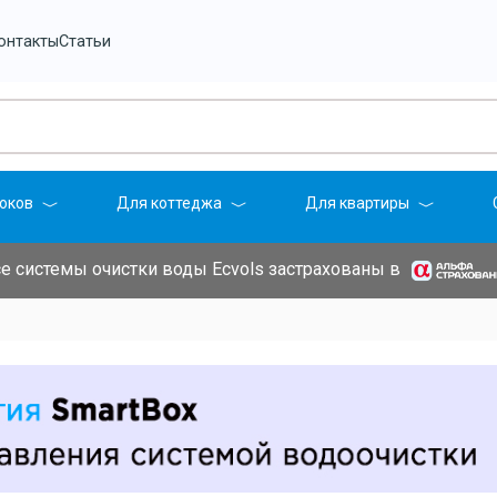
онтакты
Статьи
оков
Для коттеджа
Для квартиры
е системы очистки воды Ecvols застрахованы в