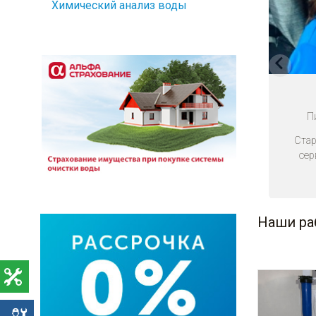
Химический анализ воды
П
Стар
сер
Наши ра
е