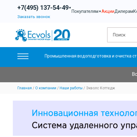
+7(495) 137-54-49
▼
Акции
Дилерам
К
Покупателям
▼
Заказать звонок
Промышленная водоподготовка и очистка ст
Вс
Главная
О компании
Наши работы
Экволс Коттедж