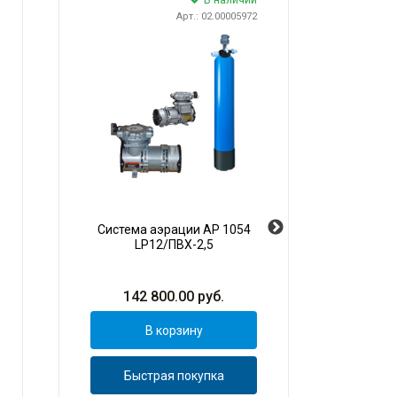
В наличии
Арт.: 02.00005972
Система аэрации AP 1054
Ул
LP12/ПВХ-2,5
стер
Sterili
142 800.00
руб.
В корзину
Быстрая покупка
Б