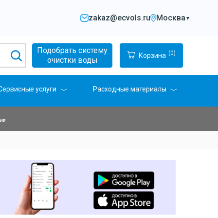
zakaz@ecvols.ru
Москва
▼
Подобрать систему
(0)
Корзина
очистки воды
Сервисные услуги
Расходные материалы