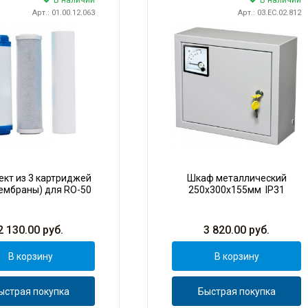
В наличии
В наличии
Арт.: 01.00.12.063
Арт.: 03.EC.02.812
кт из 3 картриджей
Шкаф металлический
ембраны) для RO-50
250х300х155мм IP31
2 130.00
руб.
3 820.00
руб.
В корзину
В корзину
ыстрая покупка
Быстрая покупка