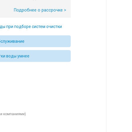
Подробнее о рассрочке >
ды при подборе систем очистки
бслуживание
тки воды умнее
ыми компаниями)