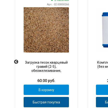
В наличии
Арт.: 02.00000266
Загрузка песок кварцевый
Компле
гравий (2-5),
(без м
обезжелезивание,
осветление, 1 кг
60.00
руб.
В корзину
Быстрая покупка
Б