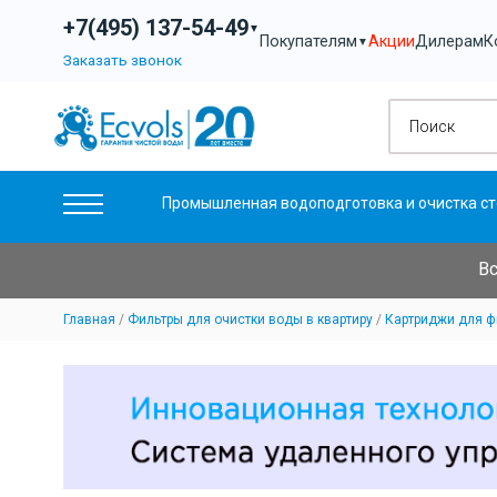
+7(495) 137-54-49
▼
Акции
Дилерам
К
Покупателям
▼
Заказать звонок
Промышленная водоподготовка и очистка ст
Вс
Главная
Фильтры для очистки воды в квартиру
Картриджи для ф