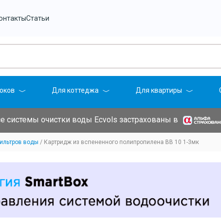
онтакты
Статьи
оков
Для коттеджа
Для квартиры
е системы очистки воды Ecvols застрахованы в
ильтров воды
Картридж из вспененного полипропилена BB 10 1-3мк