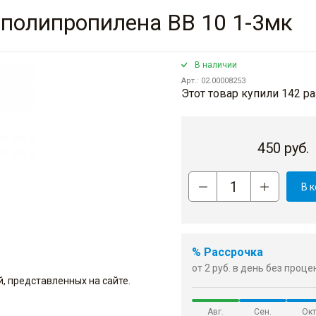
 полипропилена BB 10 1-3мк
В наличии
Арт.: 02.00008253
Этот товар купили 142 ра
450
руб.
В 
% Рассрочка
от 2 руб. в день без проц
, представленных на сайте.
Авг.
Сен.
Окт