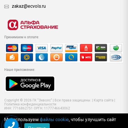
zakaz@ecvols.ru
Принимаем к оплате:
Наше приложение:
Copyright © 2026 ГК "Экволс" | Все права защищены. |
Карта сайта
|
Политика конфиденциальности
ИНН: 7716862751 ОРГН: 1177746643062
Мы используем
файлы cookie
, чтобы улучшить сайт