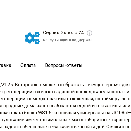
Сервис Экволс 24
Консультация и поддержка
тавка
Оплата
Вопросы-ответы
V1.25. Контроллер может отображать: текущее время, дня 
для регенерации с жестко заданной последовательностью 
егенерации: немедленная или отложенная; по таймеру, чер
.Загородные дома часто снабжаются водой из скважины ил
ная плата блока WS1 5-кнопочная универсальная v3108cI—
рудование имеет оптимальные массогабаритные характери
 надолго обеспечите себя качественной водой. Свяжитесь 