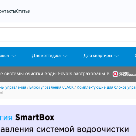
онтакты
Статьи
оков
Для коттеджа
Для квартиры
е системы очистки воды Ecvols застрахованы в
аны управления
Блоки управления CLACK
Комплектующие для блоков упра
cI