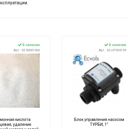
ксплуатации.
В наличии
В наличии
Арт.: 02.00001360
Арт.: 02.UP003139
монная кислота
Блок управления насосом
щевая, удаление
ТУРБИ, 1"