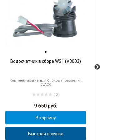
Водосчетчик в сборе WS1 (V3003)
Э
кн
Комплектующие для блоков управления
Ко
CLACK
( 0 )
9 650
руб.
В корзину
Быстрая покупка