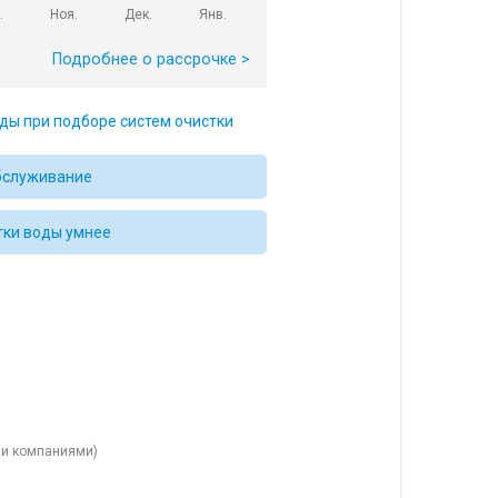
.
Ноя.
Дек.
Янв.
Подробнее о рассрочке >
ды при подборе систем очистки
бслуживание
тки воды умнее
ыми компаниями)