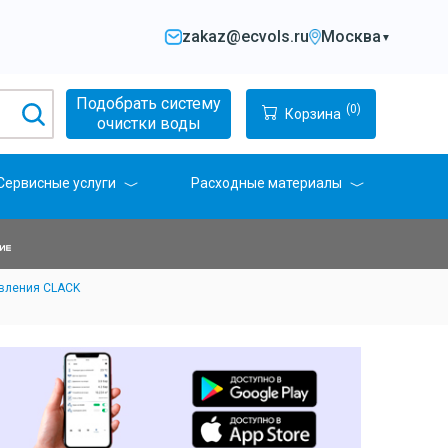
zakaz@ecvols.ru
Москва
▼
Подобрать систему
(0)
Корзина
очистки воды
Сервисные услуги
Расходные материалы
вления CLACK