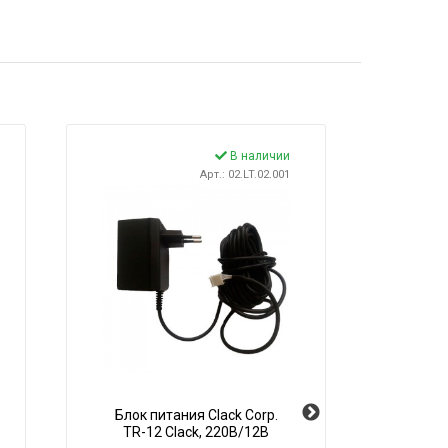
В наличии
Арт.: 02.LT.02.001
Блок питания Clack Corp.
Дис
TR-12 Clack, 220В/12В
уси