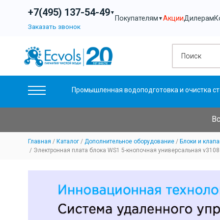
+7(495) 137-54-49
▼
Акции
Дилерам
К
Покупателям
▼
Заказать звонок
Промышленная водоподготовка и очистка ст
Вс
Главная
Каталог
Дополнительное оборудование
Блоки и клап
Электронная плата блока WS1 5-кнопочная универсальная v3108