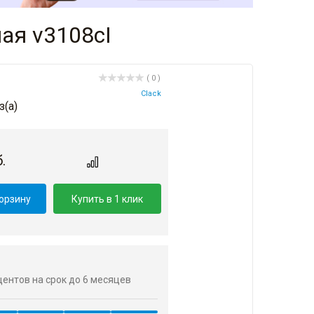
ая v3108cI
( 0 )
Clack
з(a)
.
корзину
Купить в 1 клик
оцентов на срок до 6 месяцев