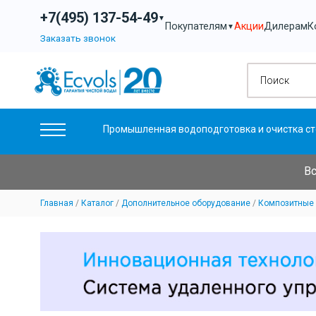
+7(495) 137-54-49
▼
Акции
Дилерам
К
Покупателям
▼
Заказать звонок
Промышленная водоподготовка и очистка ст
Вс
Главная
Каталог
Дополнительное оборудование
Композитные 