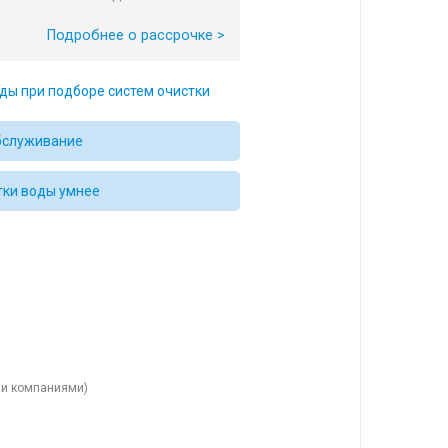
Подробнее о рассрочке >
ды при подборе систем очистки
бслуживание
тки воды умнее
ыми компаниями)