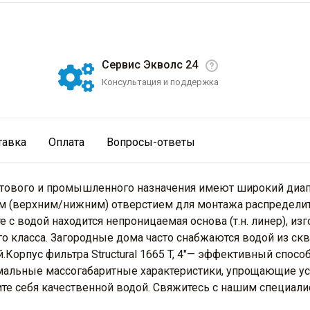
Сервис Экволс 24
Консультация и поддержка
тавка
Оплата
Вопросы-ответы
ового и промышленного назначения имеют широкий диапаз
им (верхним/нижним) отверстием для монтажа распредели
с водой находится непроницаемая основа (т.н. линер), изг
о класса. Загородные дома часто снабжаются водой из ск
Корпус фильтра Structural 1665 T, 4"— эффективный спосо
мальные массогабаритные характеристики, упрощающие ус
ите себя качественной водой. Свяжитесь с нашим специали