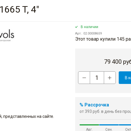
1665 T, 4"
В наличии
Арт.: 02.00008659
Этот товар купили 145 ра
79 400
руб
В 
% Рассрочка
от 393 руб. в день без пр
, представленных на сайте.
Авг.
Сен.
Окт