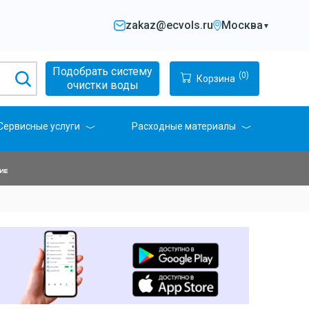
zakaz@ecvols.ru
Москва
▼
Подобрать систему
(0)
Корзина
очистки воды
Сервисные услуги
Расходные материалы