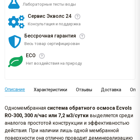
Лабораторные тесты воды
Сервис Экволс 24
Консультация и поддержка
Бессрочная гарантия
Весь товар сертифицирован
ECO
Нет воздействия на природу
Описание
Характеристики
Отзывы
Доставка
Опл
Одномембранная
система обратного осмоса Ecvols
RO-300, 300 л/час или 7,2 м3/сутки
выделяется среди
аналогов простотой конструкции и эффективностью
действия. При наличии лишь одной мембранной
поверхности она отлично проводит деминерализацию