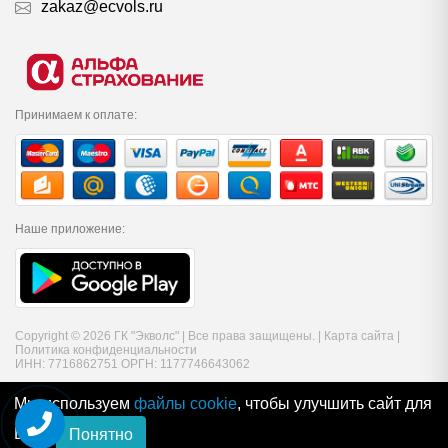
zakaz@ecvols.ru
Принимаем к оплате:
Наше приложение:
Copyright © 2026 ГК "Экволс" | Все права защищены. |
Карта сайта
|
Политика конфиденциальности
ИНН: 7716862751 ОРГН: 1177746643062
Мы используем
файлы cookie
, чтобы улучшить сайт для
Вас
Понятно