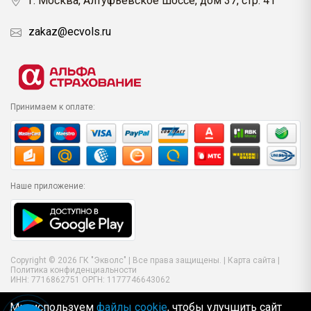
г. Москва, Алтуфьевское шоссе, дом 37, стр. 41
zakaz@ecvols.ru
Принимаем к оплате:
Наше приложение:
Copyright © 2026 ГК "Экволс" | Все права защищены. |
Карта сайта
|
Политика конфиденциальности
ИНН: 7716862751 ОРГН: 1177746643062
Мы используем
файлы cookie
, чтобы улучшить сайт