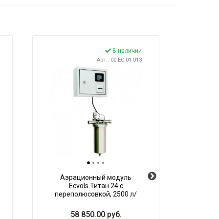
В наличии
Арт.: 00.EC.01.013
Аэрационный модуль
Систе
Ecvols Титан 24 с
переполюсовкой, 2500 л/
час,120 Вт, 70х16х45
(ДхШхВ)
58 850.00
руб.
1