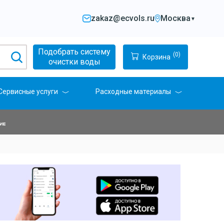
zakaz@ecvols.ru
Москва
▼
Подобрать систему
(0)
Корзина
очистки воды
Сервисные услуги
Расходные материалы