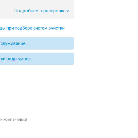
Подробнее о рассрочке >
ды при подборе систем очистки
бслуживание
тки воды умнее
ыми компаниями)