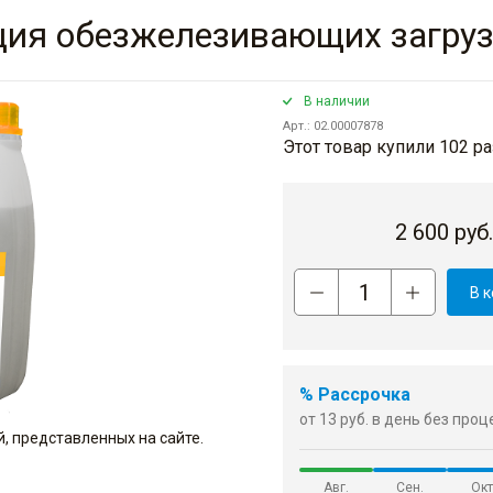
ция обезжелезивающих загрузо
В наличии
Арт.: 02.00007878
Этот товар купили 102 ра
2 600
руб
В 
% Рассрочка
от 13 руб. в день без про
, представленных на сайте.
Авг.
Сен.
Окт