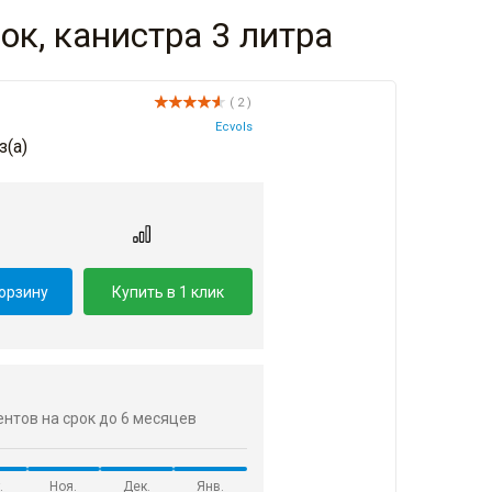
к, канистра 3 литра
( 2 )
Ecvols
з(a)
.
корзину
Купить в 1 клик
центов на срок до 6 месяцев
.
Ноя.
Дек.
Янв.