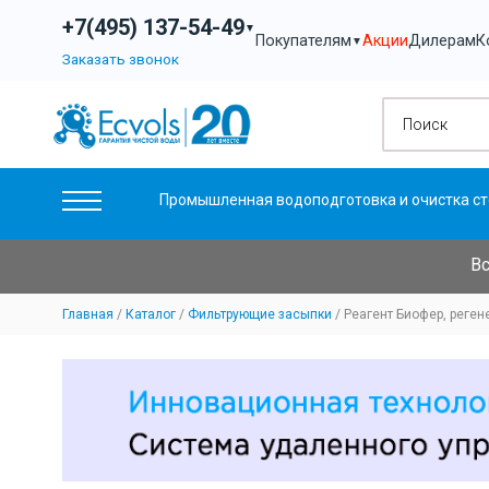
+7(495) 137-54-49
▼
Акции
Дилерам
К
Покупателям
▼
Заказать звонок
Промышленная водоподготовка и очистка ст
Вс
Главная
Каталог
Фильтрующие засыпки
Реагент Биофер, реген