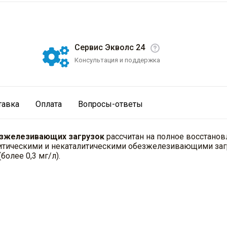
Сервис Экволс 24
Консультация и поддержка
тавка
Оплата
Вопросы-ответы
безжелезивающих загрузок
рассчитан на полное восстанов
литическими и некаталитическими обезжелезивающими заг
олее 0,3 мг/л).