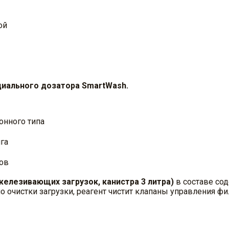
ой
циального дозатора SmartWash.
онного типа
га
нов
железивающих загрузок, канистра 3 литра)
в составе сод
 очистки загрузки, реагент чистит клапаны управления фи