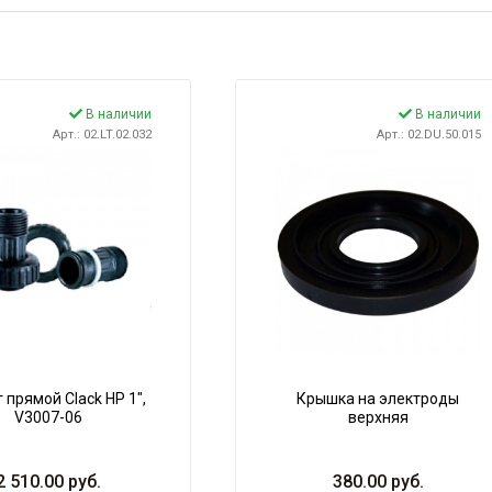
В наличии
В наличии
Арт.: 02.LT.02.032
Арт.: 02.DU.50.015
 прямой Clack НР 1",
Крышка на электроды
V3007-06
верхняя
2 510.00
руб.
380.00
руб.