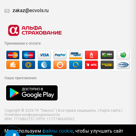
zakaz@ecvols.ru
Принимаем к оплате:
Наше приложение:
Copyright © 2026 ГК "Экволс" | Все права защищены. |
Карта сайта
|
Политика конфиденциальности
ИНН: 7716862751 ОРГН: 1177746643062
Мы используем
файлы cookie
, чтобы улучшить сайт