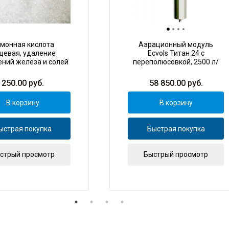
монная кислота
Аэрационный модуль
щевая, удаление
Ecvols Титан 24 с
ний железа и солей
переполюсовкой, 2500 л/
жёсткости, 1 кг
час,120 Вт, 70х16х45
(ДхШхВ)
250.00
руб.
58 850.00
руб.
В корзину
В корзину
ыстрая покупка
Быстрая покупка
стрый просмотр
Быстрый просмотр