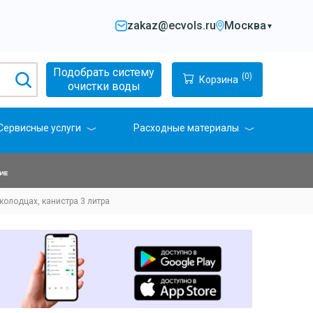
zakaz@ecvols.ru
Москва
▼
Подобрать систему
(0)
Корзина
очистки воды
Сервисные услуги
Расходные материалы
олодцах, канистра 3 литра