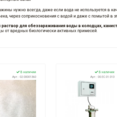
ны нужно всегда, даже если вода не используется в каче
ека, через соприкосновения с водой и даже с помытой в э
 раствор для обеззараживания воды в колодцах, канист
ды от вредных биологически активных примесей.
В наличии
В наличии
Арт.: 02.00001360
Арт.: 00.EC.01.013