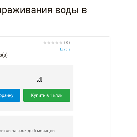
араживания воды в
( 0 )
Ecvols
з(a)
.
корзину
Купить в 1 клик
центов на срок до 6 месяцев