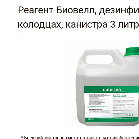
Реагент Биовелл, дезинф
колодцах, канистра 3 лит
* Внешний вид товара может отличаться от изображений