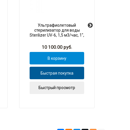
Ультрафиолетовый
Ионоо
стерилизатор для воды
Sterilizer UV-6, 1,5 м3/час, 1",
о
25 В
умя
м
10 100.00
руб.
В корзину
Быстрая покупка
Б
Быстрый просмотр
Б