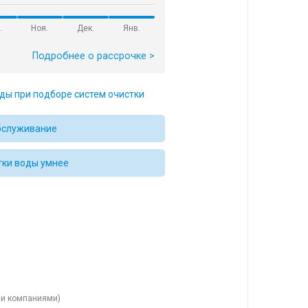
.
Ноя.
Дек.
Янв.
Подробнее о рассрочке >
ды при подборе систем очистки
бслуживание
тки воды умнее
ыми компаниями)