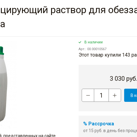
ицирующий раствор для обезз
ра
В наличии
Арт.: 00.00010567
Этот товар купили 143 ра
3 030
руб
В 
% Рассрочка
от 15 руб. в день без про
, представленных на сайте.