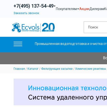
+7(495) 137-54-49
▼
Акции
Дилерам
К
Покупателям
▼
Заказать звонок
Промышленная водоподготовка и очистка ст
Вс
Главная
Каталог
Фильтрующие засыпки
Химические реактивы